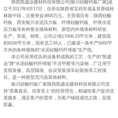
陕西凯盛达建材科技有限公司[
银川硅酸钙板
厂家]成
立于2017年8月17日，住所在陕西省宝鸡市眉县首善镇柿
林路中段，注册资金3600万元。主营项目有：陕西硅酸
钙板、西安
银川水泥压力板
、纤维硅酸钙板、纤维水泥
压力板等各种复合墙体材料、新型内外墙体材料研发、
生产、安装、销售。公司占地17008.23平方米，建筑面
积8200平方米，现有员工65人，已建成一条年产5000平
方米的各种规格的“水泥硅酸钙纤维板”生产线。
本公司采用优良的设备和成熟的工艺，生产的“凯盛
达”牌“水泥硅酸钙纤维板”不含甲醛等污染物，广泛用于
宾馆装修、高层隔墙、会议室装潢车站装饰等工程项
目。是一种新型无污染装饰材料。
银川硅酸钙板厂家
陕西凯盛达建材科技有限公司坚
持“质量真实、信誉至上”的经营理念，精诚给客户提供优
质服务，满足客户的需求，为客户铺就成功之路，实现
双赢。