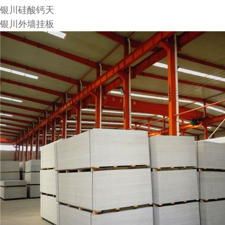
银川硅酸钙天
银川外墙挂板