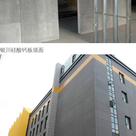
银川硅酸钙板墙面