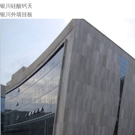
银川硅酸钙天
银川外墙挂板