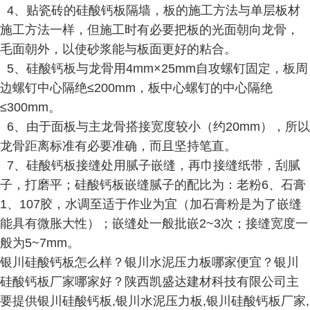
4、贴瓷砖的硅酸钙板隔墙，板的施工方法与单层板材
施工方法一样，但施工时有必要把板的光面朝向龙骨，
毛面朝外，以使砂浆能与板面更好的粘合。
5、硅酸钙板与龙骨用4mm×25mm自攻螺钉固定，板周
边螺钉中心隔绝≤200mm，板中心螺钉的中心隔绝
≤300mm。
6、由于面板与主龙骨搭接宽度较小（约20mm），所以
龙骨距离标准有必要准确，而且坚持笔直。
7、硅酸钙板接缝处用腻子嵌缝，再巾接缝纸带，刮腻
子，打磨平；硅酸钙板嵌缝腻子的配比为：老粉6、石膏
1、107胶，水调至适于作业为宜（加石膏粉是为了嵌缝
能具有微胀大性）；嵌缝处一般批嵌2~3次；接缝宽度一
般为5~7mm。
银川硅酸钙板怎么样？银川水泥压力板哪家便宜？银川
硅酸钙板厂家哪家好？陕西凯盛达建材科技有限公司主
要提供银川硅酸钙板,银川水泥压力板,银川硅酸钙板厂家,