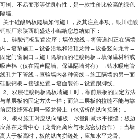
可刨、不易变形等优良特性，是一款性价比较高的绿色
隔墙。
关于硅酸钙板隔墙如何施工，及其注意事项，
银川硅酸
钙板厂家
陕西凯盛达小编给您总结如下：
1、硅酸钙板装置次序：墙位放线→将管道纠正在隔墙
内→墙垫施工→设备沿地和沿顶龙骨→设备竖向龙骨→
固定门窗洞口→施工隔墙面的硅酸钙板→填保温材料或
吸声棉（仅在隔声隔墙、保温隔墙时有）→钻水暖电管
线孔并下管线→查验墙内各种管线→施工隔墙的另一面
硅酸钙板→接缝处置→墙面装饰→设置踢脚线。
2、双层硅酸钙板隔板墙施工时，靠前层板的固定方法
与单层板的固定方法一样；而第二层板的拉缝不能与靠
前层接缝落在同一竖龙骨上（包括析的纵向接缝）。
3、板材施工时应纵向铺板，尽量削减水平接缝；板边
应落在龙骨中心（龙骨距离应与板宽密切合作）；当墙
高大于板高时，板的纵向拼缝处，应加水平龙骨。